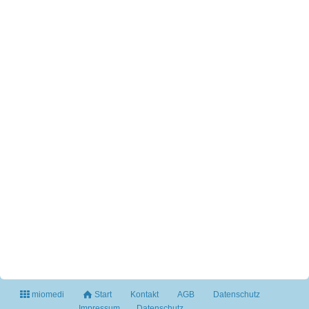
miomedi
Start
Kontakt
AGB
Datenschutz
Impressum
Datenschutz