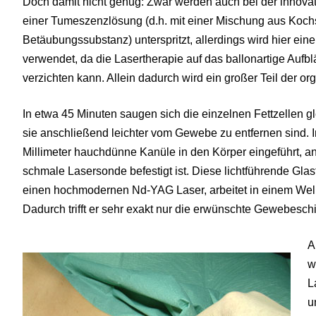
Doch damit nicht genug: Zwar werden auch bei der innovat
einer Tumeszenzlösung (d.h. mit einer Mischung aus Koch
Betäubungssubstanz) unterspritzt, allerdings wird hier ein
verwendet, da die Lasertherapie auf das ballonartige Aufbl
verzichten kann. Allein dadurch wird ein großer Teil der or
In etwa 45 Minuten saugen sich die einzelnen Fettzellen g
sie anschließend leichter vom Gewebe zu entfernen sind. Im
Millimeter hauchdünne Kanüle in den Körper eingeführt, an
schmale Lasersonde befestigt ist. Diese lichtführende Gl
einen hochmodernen Nd-YAG Laser, arbeitet in einem Wel
Dadurch trifft er sehr exakt nur die erwünschte Gewebeschic
A
w
L
u