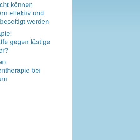
icht können
rn effektiv und
beseitigt werden
pie:
fe gegen lästige
er?
en:
ntherapie bei
ern