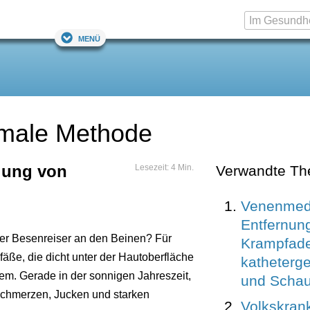
Menü
rmale Methode
lung von
Lesezeit: 4 Min.
Verwandte T
Venenmed
Entfernun
der Besenreiser an den Beinen? Für
Krampfade
fäße, die dicht unter der Hautoberfläche
katheterge
lem. Gerade in der sonnigen Jahreszeit,
und Scha
Schmerzen, Jucken und starken
Volkskrank