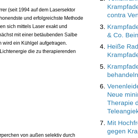
Krampfade
rer (seit 1994 auf dem Lasersektor
contra Ven
schonendste und erfolgreichste Methode
Krampfade
en sich mittels Laser exakt und
& Co. Bei
nächst mit einer betäubenden Salbe
n wird ein Kühlgel aufgetragen.
Heiße Rad
 Lichtenergie die zu therapierenden
Krampfade
Krampfader
behandel
Venenleid
Neue mini
Therapie 
Teleangie
Mit Hochf
gegen Kr
rperchen von außen selektiv durch