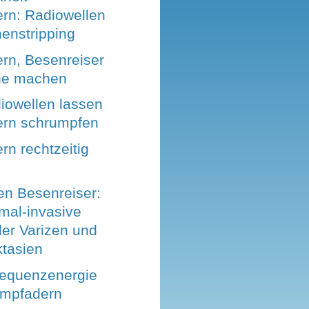
rn: Radiowellen
enstripping
rn, Besenreiser
ne machen
iowellen lassen
rn schrumpfen
n rechtzeitig
n
en Besenreiser:
mal-invasive
der Varizen und
ktasien
requenzenergie
ampfadern