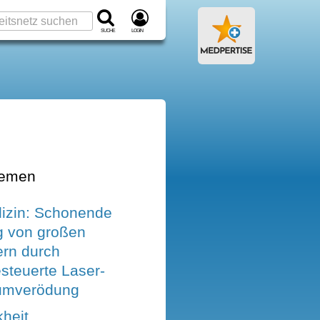
Suche
Login
hemen
izin: Schonende
g von großen
rn durch
steuerte Laser-
umverödung
heit