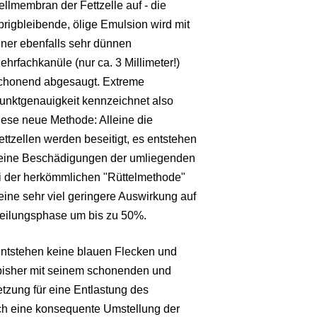
ellmembran der Fettzelle auf - die
brigbleibende, ölige Emulsion wird mit
iner ebenfalls sehr dünnen
ehrfachkanüle (nur ca. 3 Millimeter!)
chonend abgesaugt. Extreme
unktgenauigkeit kennzeichnet also
iese neue Methode: Alleine die
ettzellen werden beseitigt, es entstehen
eine Beschädigungen der umliegenden
i der herkömmlichen "Rüttelmethode"
 eine sehr viel geringere Auswirkung auf
eilungsphase um bis zu 50%.
entstehen keine blauen Flecken und
 bisher mit seinem schonenden und
tzung für eine Entlastung des
ich eine konsequente Umstellung der