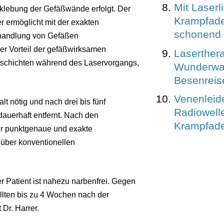
Mit Laserl
rklebung der Gefäßwände erfolgt. Der
Krampfade
 ermöglicht mit der exakten
schonend 
ehandlung von Gefäßen
ßer Vorteil der gefäßwirksamen
Laserthera
tschichten während des Laservorgangs,
Wunderwaf
Besenreis
Venenleid
t nötig und nach drei bis fünf
Radiowelle
dauerhaft entfernt. Nach den
Krampfad
nur punktgenaue und exakte
über konventionellen
 Patient ist nahezu narbenfrei. Gegen
sollten bis zu 4 Wochen nach der
Dr. Harrer.