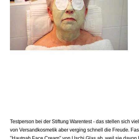
Testperson bei der Stiftung Warentest - das stellen sich vi
von Versandkosmetik aber verging schnell die Freude. Fast
"Hautnah Face Cream" von Uschi Glas ab, weil sie davon 