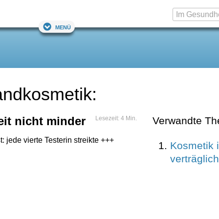
Menü
andkosmetik:
eit nicht minder
Lesezeit: 4 Min.
Verwandte T
 jede vierte Testerin streikte +++
Kosmetik 
verträglic