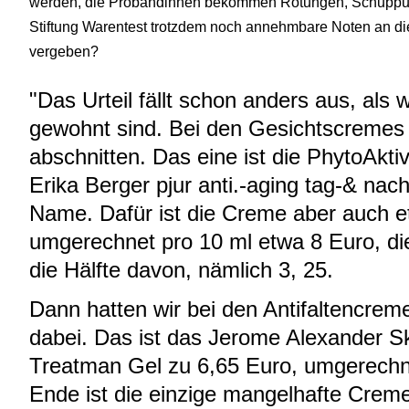
werden, die Probandinnen bekommen Rötungen, Schuppung
Stiftung Warentest trotzdem noch annehmbare Noten an die
vergeben?
"Das Urteil fällt schon anders aus, als
gewohnt sind. Bei den Gesichtscremes 
abschnitten. Das eine ist die PhytoAkti
Erika Berger pjur anti.-aging tag-& nac
Name. Dafür ist die Creme aber auch et
umgerechnet pro 10 ml etwa 8 Euro, die
die Hälfte davon, nämlich 3, 25.
Dann hatten wir bei den Antifaltencrem
dabei. Das ist das Jerome Alexander S
Treatman Gel zu 6,65 Euro, umgerechn
Ende ist die einzige mangelhafte Creme,