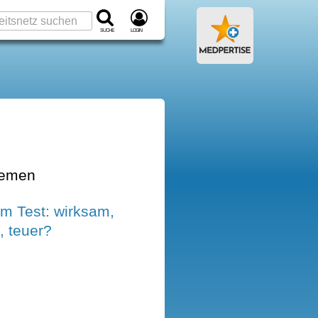
Suche
Login
hemen
im Test: wirksam,
h, teuer?