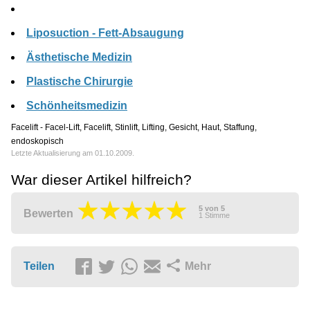
Liposuction - Fett-Absaugung
Ästhetische Medizin
Plastische Chirurgie
Schönheitsmedizin
Facelift - Facel-Lift, Facelift, Stinlift, Lifting, Gesicht, Haut, Staffung,
endoskopisch
Letzte Aktualisierung am 01.10.2009.
War dieser Artikel hilfreich?
5
von
5
Bewerten
1
Stimme
Teilen
Mehr