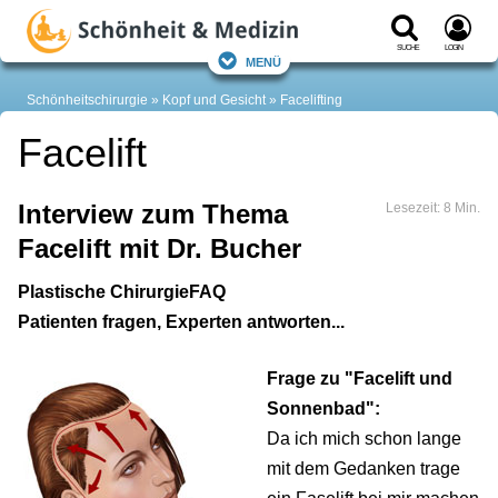
Suche
Login
Menü
Schönheitschirurgie
Kopf und Gesicht
Facelifting
Facelift
Interview zum Thema
Lesezeit: 8 Min.
Facelift mit Dr. Bucher
Plastische Chirurgie
FAQ
Patienten fragen, Experten antworten...
Frage zu "Facelift und
Sonnenbad":
Da ich mich schon lange
mit dem Gedanken trage