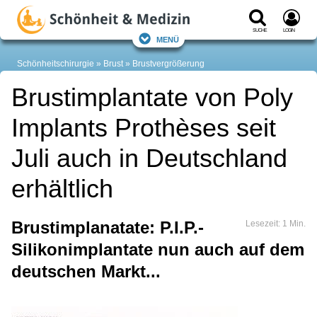
Suche
Login
Menü
Schönheitschirurgie
Brust
Brustvergrößerung
Brustimplantate von Poly
Implants Prothèses seit
Juli auch in Deutschland
erhältlich
Brustimplanatate: P.I.P.-
Lesezeit: 1 Min.
Silikonimplantate nun auch auf dem
deutschen Markt...