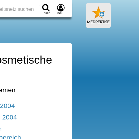
Suche
Login
osmetische
hemen
 2004
l 2004
m
bereich