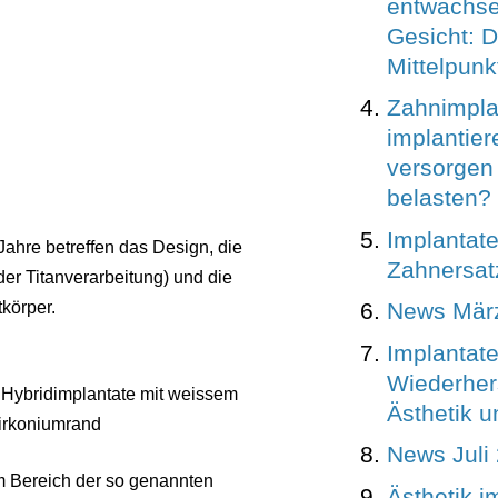
entwachsen
Gesicht: D
Mittelpunk
Zahnimpla
implantier
versorgen
belasten?
Implantate
Jahre betreffen das Design, die
Zahnersat
er Titanverarbeitung) und die
News Mär
körper.
Implantate
Wiederher
 Hybridimplantate mit weissem
Ästhetik u
irkoniumrand
News Juli
m Bereich der so genannten
Ästhetik i