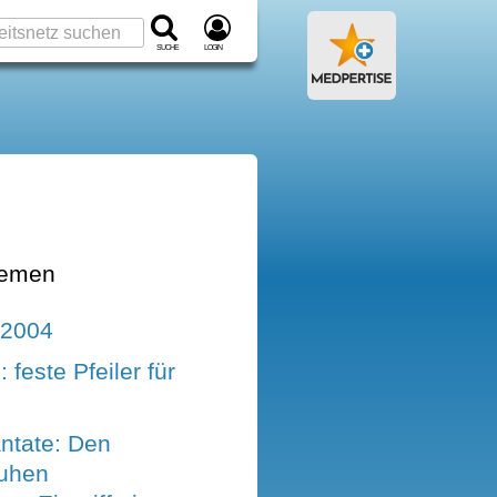
Suche
Login
hemen
 2004
 feste Pfeiler für
ntate: Den
uhen