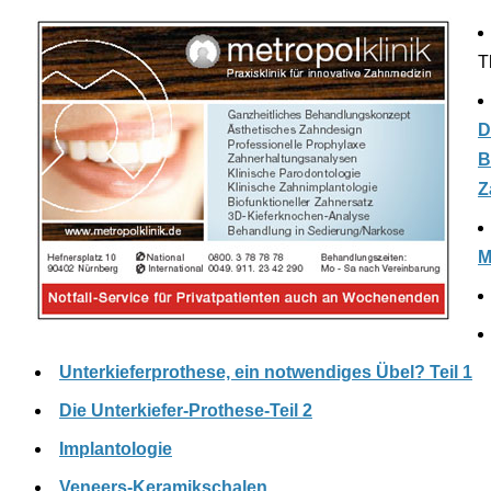
T
D
B
Z
M
Unterkieferprothese, ein notwendiges Übel? Teil 1
Die Unterkiefer-Prothese-Teil 2
Implantologie
Veneers-Keramikschalen