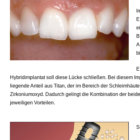
I
E
e
B
A
b
E
Hybridimplantat soll diese Lücke schließen. Bei diesem Im
liegende Anteil aus Titan, der im Bereich der Schleimhäut
Zirkoniumoxyd. Dadurch gelingt die Kombination der beiden
jeweiligen Vorteilen.
S