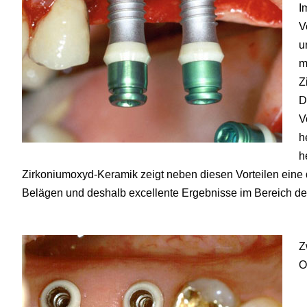
I
V
u
m
Z
D
V
h
h
Zirkoniumoxyd-Keramik zeigt neben diesen Vorteilen eine 
Belägen und deshalb excellente Ergebnisse im Bereich de
Z
O