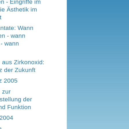
 - Eingriffe im
ie Ästhetik im
t
ntate: Wann
en - wann
 - wann
 aus Zirkonoxid:
z der Zukunft
z 2005
 zur
stellung der
nd Funktion
 2004
m