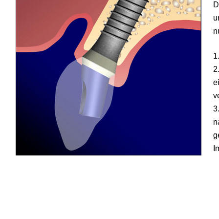
D
u
n
1
2
e
v
3
n
g
I